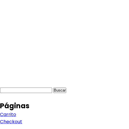
Buscar:
Páginas
Carrito
Checkout
Contacto