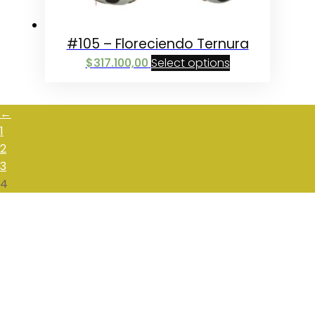
#105 – Floreciendo Ternura
$
317.100,00
Select options
←
1
2
3
4