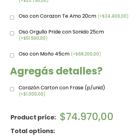
(
+
$
23.750,00
)
Oso con Corazon Te Amo 20cm
(
+
$
24.400,00
)
Oso Orgullo Pride con Sonido 25cm
(
+
$
51.500,00
)
Oso con Moño 45cm
(
+
$
68.200,00
)
Agregás detalles?
Corazón Carton con Frase (p/unid)
(
+
$
1.000,00
)
$
74.970,00
Product price:
Total options: